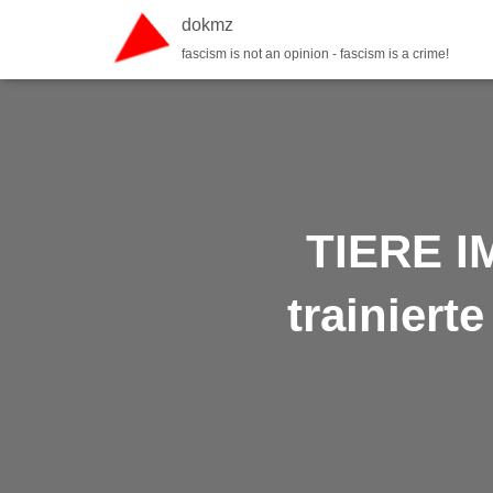
dokmz
fascism is not an opinion - fascism is a crime!
TIERE I
trainiert