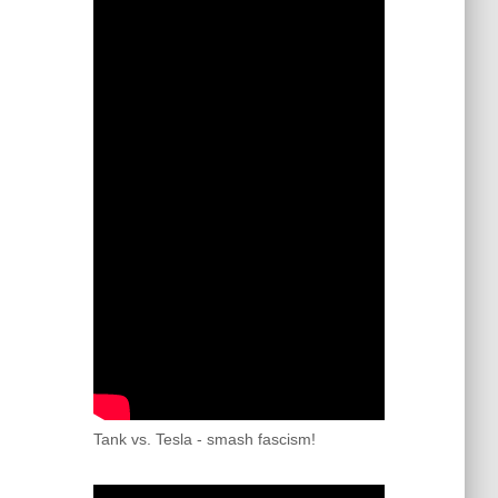
Tank vs. Tesla - smash fascism!