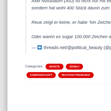
Axel Nussbaum (AfD) ist nicht nur mit 
sondern hat wohl 400 Stück davon zum V
Reue zeigt er keine, er habe "ein Zeiche
Oder waren es sogar 100.000 Zeichen a
—
threads.net/@political_beauty (@p
Categories:
DIENSTE
GEWALT
KAMERADSCHAFT
RECHTSEXTREMISMUS