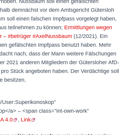
rhoben. Nussbaum soll einen gefälschten
halb demnächst vor dem Amtsgericht Gütersloh
m soll einen falschen Impfpass vorgelegt haben,
haus teilnehmen zu können;
Ermittlungen wegen
er – #betrüger #AxelNussbaum
(12/2021). Ein
einen gefälschten Impfpass benutzt haben. Mehr
rdacht nach, dass der Mann weitere Fälschungen
er 2021 anderen Mitgliedern der Gütersloher AfD-
 pro Stück angeboten haben. Der Verdächtige soll
 besitzen.
i/User:Superikonoskop”
op</a> – <span class=”int-own-work”
A 4.0
,
Link