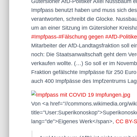
Gütersloher AfD-Politiker Axel Nussbaum e
Impfpass benutzt haben und muss sich des
verantworten, schreibt die Glocke. Nussbau
um an einer Sitzung im Gütersloher Kreis
#Impfpass-#Fälschung gegen #AfD-Politik
Mitarbeiter der AfD-Landtagsfraktion soll 
noch: Die Staatsanwaltschaft geht dem Ve
verkaufen wollte. (…) So soll er im Novemb
Fraktion gefälschte Impfpässe für 250 Euro
auch 400 Impfpässe des Impfzentrums Lage
Von <a href=”//commons.wikimedia.org/wik
title=”User:Superikonoskop”>Superikonosk
lang=”de”>Eigenes Werk</span>,
CC BY-S