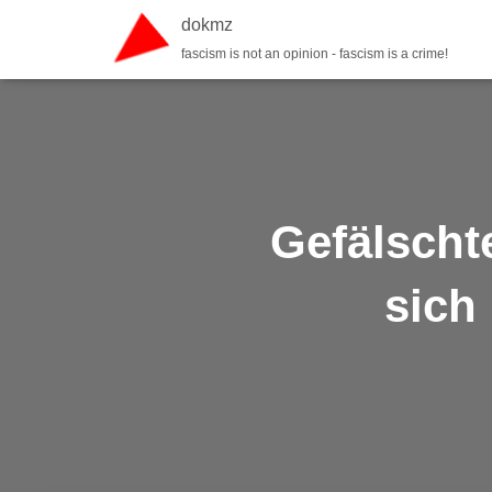
dokmz
fascism is not an opinion - fascism is a crime!
Gefälschte
sich