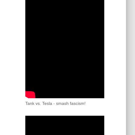
Tank vs. Tesla - smash fascism!