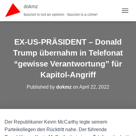
dokmz
fascism is not an opinion - fascism is a crime!
TOGGL
EX-US-PRÄSIDENT – Donald
Trump übernahm in Telefonat
“gewisse Verantwortung” für
Kapitol-Angriff
Published by
dokmz
on
April 22, 2022
Der Republikaner Kevin McCarthy legte seinem
Parteikollegen den Rücktritt nahe. Der führende