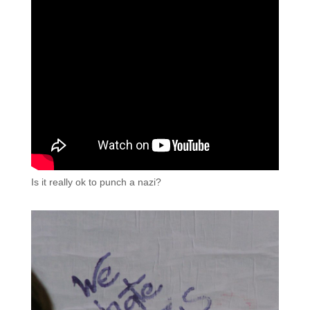
Is it really ok to punch a nazi?