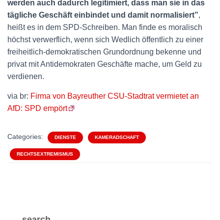
werden auch dadurch legitimiert, dass man sie in das
tägliche Geschäft einbindet und damit normalisiert”
,
heißt es in dem SPD-Schreiben. Man finde es moralisch
höchst verwerflich, wenn sich Wedlich öffentlich zu einer
freiheitlich-demokratischen Grundordnung bekenne und
privat mit Antidemokraten Geschäfte mache, um Geld zu
verdienen.
via br:
Firma von Bayreuther CSU-Stadtrat vermietet an
AfD: SPD empört
Categories:
DIENSTE
KAMERADSCHAFT
RECHTSEXTREMISMUS
search