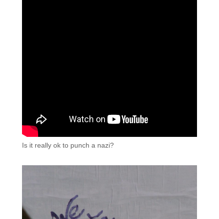
Is it really ok to punch a nazi?