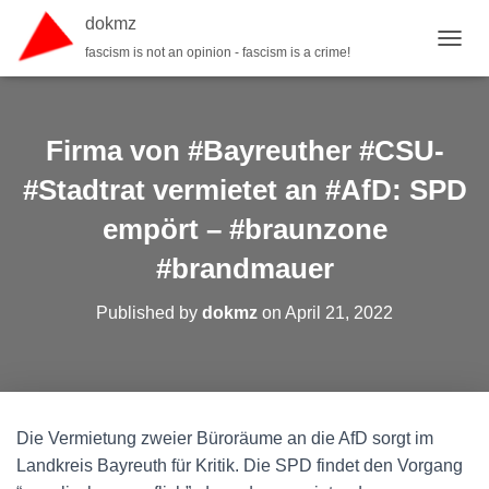
dokmz
fascism is not an opinion - fascism is a crime!
TOGGL
Firma von #Bayreuther #CSU-
#Stadtrat vermietet an #AfD: SPD
empört – #braunzone
#brandmauer
Published by
dokmz
on
April 21, 2022
Die Vermietung zweier Büroräume an die AfD sorgt im
Landkreis Bayreuth für Kritik. Die SPD findet den Vorgang