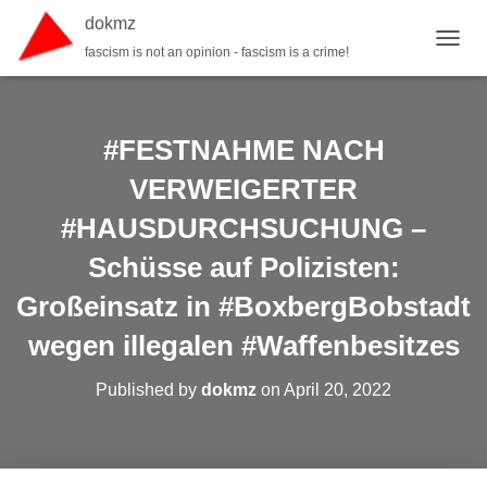
dokmz
fascism is not an opinion - fascism is a crime!
TOGGL
#FESTNAHME NACH
VERWEIGERTER
#HAUSDURCHSUCHUNG –
Schüsse auf Polizisten:
Großeinsatz in #BoxbergBobstadt
wegen illegalen #Waffenbesitzes
Published by
dokmz
on
April 20, 2022