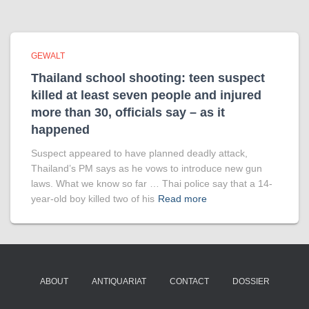
GEWALT
Thailand school shooting: teen suspect
killed at least seven people and injured
more than 30, officials say – as it
happened
Suspect appeared to have planned deadly attack,
Thailand’s PM says as he vows to introduce new gun
laws. What we know so far … Thai police say that a 14-
year-old boy killed two of his
Read more
ABOUT
ANTIQUARIAT
CONTACT
DOSSIER