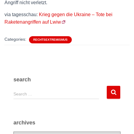
Angriff nicht verletzt.
via tagesschau:
Krieg gegen die Ukraine – Tote bei
Raketenangriffen auf Lwiw
Categories:
RECHTSEXTREMISMUS
search
S
Search …
e
a
r
c
archives
h
f