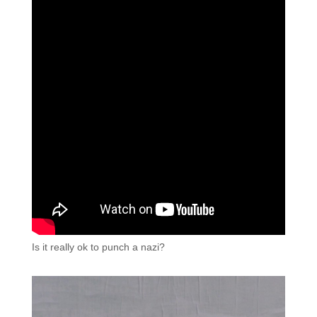
Is it really ok to punch a nazi?