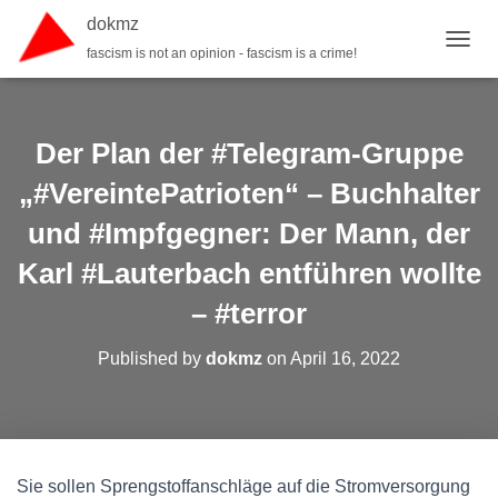
dokmz
fascism is not an opinion - fascism is a crime!
TOGGL
Der Plan der #Telegram-Gruppe
„#VereintePatrioten“ – Buchhalter
und #Impfgegner: Der Mann, der
Karl #Lauterbach entführen wollte
– #terror
Published by
dokmz
on
April 16, 2022
Sie sollen Sprengstoffanschläge auf die Stromversorgung