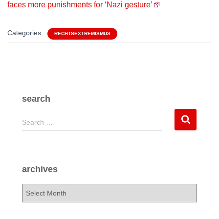
faces more punishments for ‘Nazi gesture’
Categories:
RECHTSEXTREMISMUS
search
S
Search …
e
a
r
c
archives
h
f
a
o
r
r
c
: