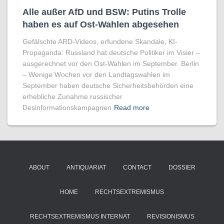
Alle außer AfD und BSW: Putins Trolle
haben es auf Ost-Wahlen abgesehen
Gefälschte ARD-Videos, erfundene Skandale, KI-
Propaganda: Russland hat deutsche Politiker im Visier –
ausgerechnet vor den Ost-Wahlen im September. Berlin
– Wenige Wochen vor den Landtagswahlen im
September haben deutsche Sicherheitsbehörden eine
erhebliche Zunahme russischer
Desinformationskampagnen
Read more
ABOUT
ANTIQUARIAT
CONTACT
DOSSIER
HOME
RECHTSEXTREMISMUS
RECHTSEXTREMISMUS INTERNAT
REVISIONISMUS