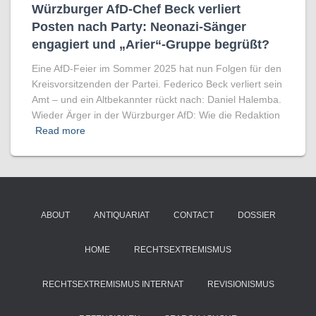
Würzburger AfD-Chef Beck verliert
Posten nach Party: Neonazi-Sänger
engagiert und „Arier“-Gruppe begrüßt?
Eine AfD-Feier im Sommer 2025 hat nun Folgen für den
Kreisvorsitzenden der Partei. Federico Beck verliert sein
Amt – und ein Altbekannter rückt nach: Daniel Halemba.
Wieder Ärger in der Würzburger AfD: Wie die Redaktion
Read more
ABOUT
ANTIQUARIAT
CONTACT
DOSSIER
HOME
RECHTSEXTREMISMUS
RECHTSEXTREMISMUS INTERNAT
REVISIONISMUS