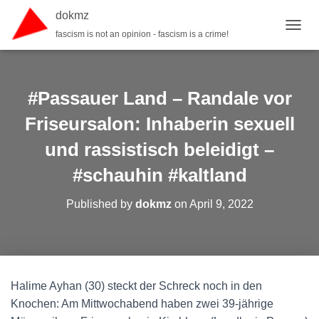
dokmz
fascism is not an opinion - fascism is a crime!
TOGGL
#Passauer Land – Randale vor
Friseursalon: Inhaberin sexuell
und rassistisch beleidigt –
#schauhin #kaltland
Published by
dokmz
on
April 9, 2022
Halime Ayhan (30) steckt der Schreck noch in den
Knochen: Am Mittwochabend haben zwei 39-jährige