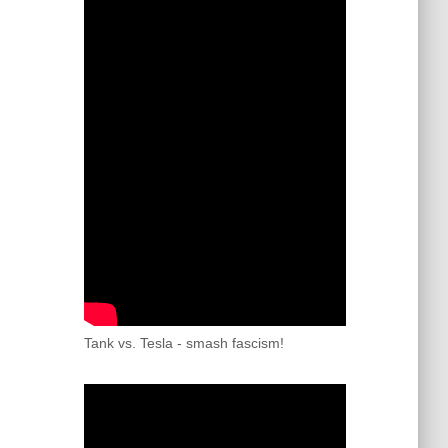
Tank vs. Tesla - smash fascism!