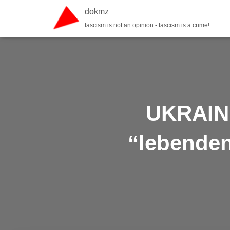
dokmz
fascism is not an opinion - fascism is a crime!
UKRAINE
“lebenden