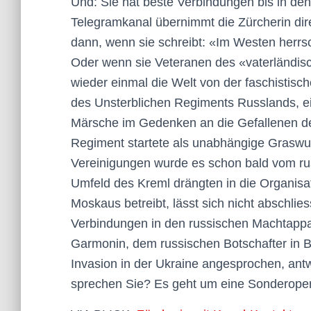
Und: Sie hat beste Verbindungen bis in den
Telegramkanal übernimmt die Zürcherin di
dann, wenn sie schreibt: «Im Westen herrs
Oder wenn sie Veteranen des «vaterländisch
wieder einmal die Welt von der faschistisc
des Unsterblichen Regiments Russlands, ein
Märsche im Gedenken an die Gefallenen de
Regiment startete als unabhängige Graswur
Vereinigungen wurde es schon bald vom ru
Umfeld des Kreml drängten in die Organisati
Moskaus betreibt, lässt sich nicht abschlies
Verbindungen in den russischen Machtappa
Garmonin, dem russischen Botschafter in B
Invasion in der Ukraine angesprochen, antw
sprechen Sie? Es geht um eine Sonderoperat