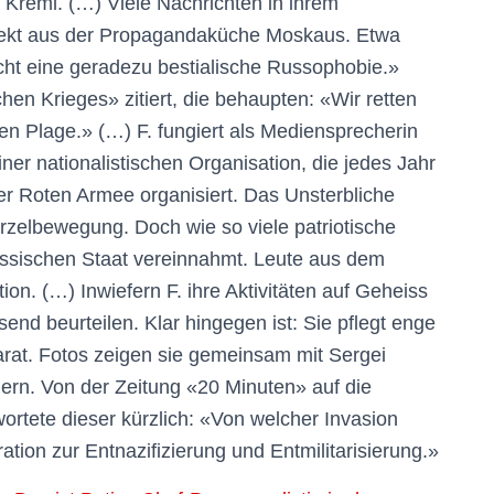
 Kreml. (…) Viele Nachrichten in ihrem
rekt aus der Propagandaküche Moskaus. Etwa
cht eine geradezu bestialische Russophobie.»
en Krieges» zitiert, die behaupten: «Wir retten
hen Plage.» (…) F. fungiert als Mediensprecherin
er nationalistischen Organisation, die jedes Jahr
r Roten Armee organisiert. Das Unsterbliche
zelbewegung. Doch wie so viele patriotische
ssischen Staat vereinnahmt. Leute aus dem
on. (…) Inwiefern F. ihre Aktivitäten auf Geheiss
send beurteilen. Klar hingegen ist: Sie pflegt enge
rat. Fotos zeigen sie gemeinsam mit Sergei
ern. Von der Zeitung «20 Minuten» auf die
ortete dieser kürzlich: «Von welcher Invasion
ion zur Entnazifizierung und Entmilitarisierung.»