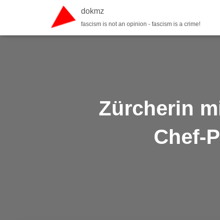
dokmz
fascism is not an opinion - fascism is a crime!
Zürcherin mi
Chef-P