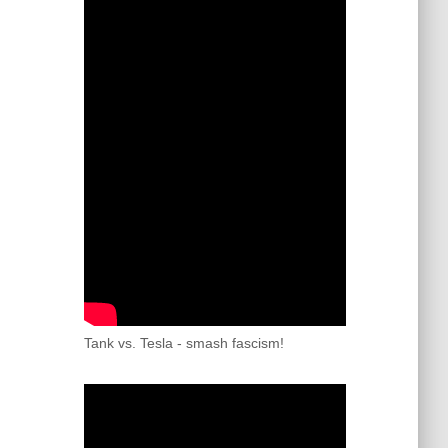
Tank vs. Tesla - smash fascism!