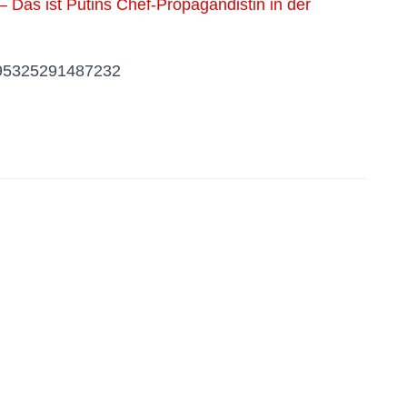
– Das ist Putins Chef-Propagandistin in der
10695325291487232