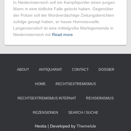
In Niederösterreich soll ein Kampfsportler einen jungen
Mann in eine tödliche Falle gelockt haben. Gegenüber
der Polizei soll der Mordverdächtige Zeitungsberichten
zufolge gesagt haben, er hasse Homosexuelle.
Langenzersdorf ist eine mittelgroße Marktgemeinde in
Niederösterreich mit
Read more
ABOUT
ANTIQUARIAT
CONTACT
DOSSIER
HOME
RECHTSEXTREMISMUS
RECHTSEXTREMISMUS INTERNAT
REVISIONISMUS
REZENSIONEN
SEARCH / SUCHE
Hestia | Developed by
ThemeIsle