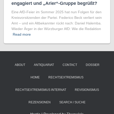
engagiert und „Arier“-Gruppe begrüßt?
Eine AfD-Feier im Sommer 2025 hat nun Folgen für den
Kreisvorsitzenden der Partei. Federico Beck verliert sein
Amt – und ein Altbekannter rückt nach: Daniel Halemba.
Wieder Ärger in der Würzburger AfD: Wie die Redaktion
Read more
ABOUT
ANTIQUARIAT
CONTACT
DOSSIER
HOME
RECHTSEXTREMISMUS
RECHTSEXTREMISMUS INTERNAT
REVISIONISMUS
REZENSIONEN
SEARCH / SUCHE