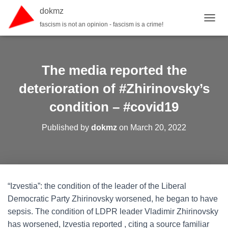
dokmz
fascism is not an opinion - fascism is a crime!
TOGGL
The media reported the
deterioration of #Zhirinovsky’s
condition – #covid19
Published by
dokmz
on
March 20, 2022
“Izvestia”: the condition of the leader of the Liberal
Democratic Party Zhirinovsky worsened, he began to have
sepsis. The condition of LDPR leader Vladimir Zhirinovsky
has worsened, Izvestia reported , citing a source familiar