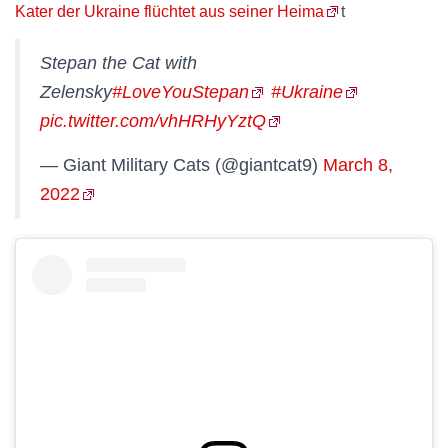
Kater der Ukraine flüchtet aus seiner Heima
t
Stepan the Cat with
Zelensky
#LoveYouStepan
#Ukraine
pic.twitter.com/vhHRHyYztQ
— Giant Military Cats (@giantcat9)
March 8,
2022