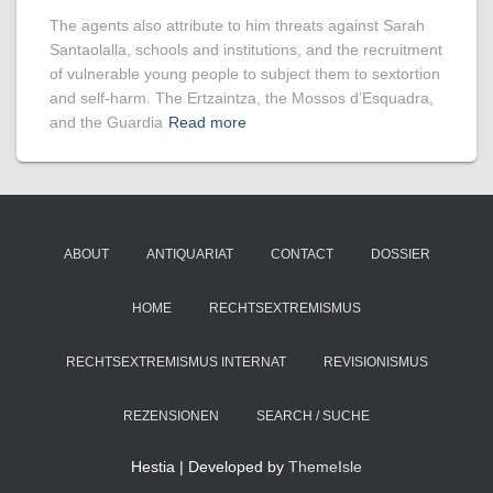
The agents also attribute to him threats against Sarah
Santaolalla, schools and institutions, and the recruitment
of vulnerable young people to subject them to sextortion
and self-harm. The Ertzaintza, the Mossos d’Esquadra,
and the Guardia
Read more
ABOUT
ANTIQUARIAT
CONTACT
DOSSIER
HOME
RECHTSEXTREMISMUS
RECHTSEXTREMISMUS INTERNAT
REVISIONISMUS
REZENSIONEN
SEARCH / SUCHE
Hestia | Developed by
ThemeIsle