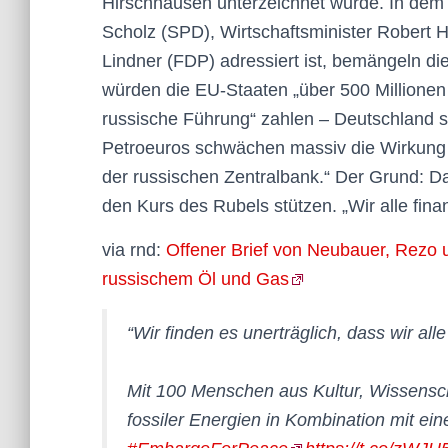
Hirschhausen unterzeichnet wurde. In dem 
Scholz (SPD), Wirtschaftsminister Robert 
Lindner (FDP) adressiert ist, bemängeln di
würden die EU-Staaten „über 500 Millionen
russische Führung“ zahlen – Deutschland se
Petroeuros schwächen massiv die Wirkung
der russischen Zentralbank.“ Der Grund: D
den Kurs des Rubels stützen. „Wir alle finan
via rnd:
Offener Brief von Neubauer, Rezo 
russischem Öl und Gas
“Wir finden es unerträglich, dass wir all
Mit 100 Menschen aus Kultur, Wissensch
fossiler Energien in Kombination mit ei