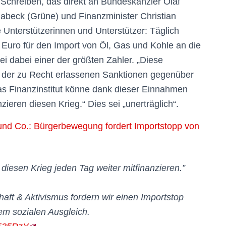
Schreiben, das direkt an Bundeskanzler Olaf
Habeck (Grüne) und Finanzminister Christian
e Unterstützerinnen und Unterstützer: Täglich
 Euro für den Import von Öl, Gas und Kohle an die
i dabei einer der größten Zahler. „Diese
 der zu Recht erlassenen Sanktionen gegenüber
as Finanzinstitut könne dank dieser Einnahmen
zieren diesen Krieg.“ Dies sei „unerträglich“.
und Co.: Bürgerbewegung fordert Importstopp von
e diesen Krieg jeden Tag weiter mitfinanzieren.”
aft & Aktivismus fordern wir einen Importstop
nem sozialen Ausgleich.