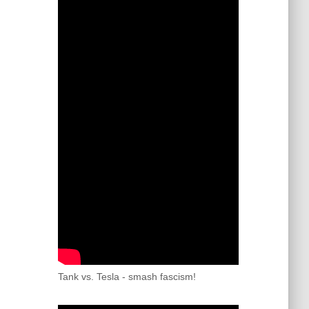
Tank vs. Tesla - smash fascism!