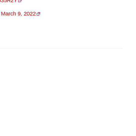
H535RzY
)
March 9, 2022