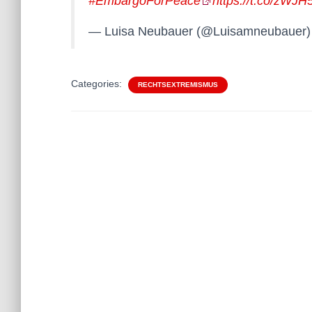
#EmbargoForPeace
https://t.co/zWJ
— Luisa Neubauer (@Luisamneubauer
Categories:
RECHTSEXTREMISMUS