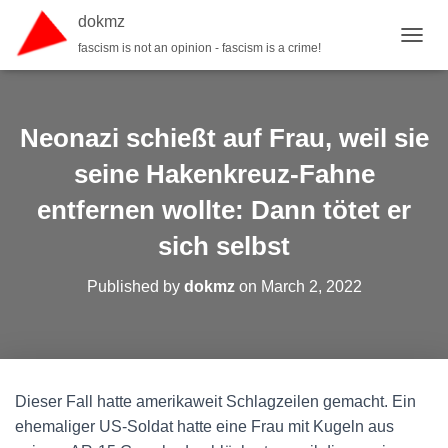
dokmz
fascism is not an opinion - fascism is a crime!
TOGGL
Neonazi schießt auf Frau, weil sie
seine Hakenkreuz-Fahne
entfernen wollte: Dann tötet er
sich selbst
Published by
dokmz
on
March 2, 2022
Dieser Fall hatte amerikaweit Schlagzeilen gemacht. Ein
ehemaliger US-Soldat hatte eine Frau mit Kugeln aus