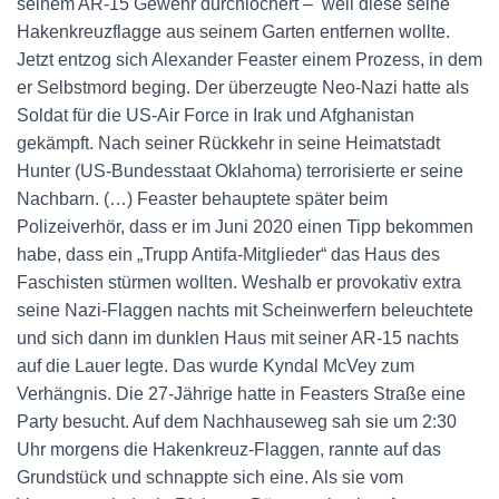
seinem AR-15 Gewehr durchlöchert – weil diese seine
Hakenkreuzflagge aus seinem Garten entfernen wollte.
Jetzt entzog sich Alexander Feaster einem Prozess, in dem
er Selbstmord beging. Der überzeugte Neo-Nazi hatte als
Soldat für die US-Air Force in Irak und Afghanistan
gekämpft. Nach seiner Rückkehr in seine Heimatstadt
Hunter (US-Bundesstaat Oklahoma) terrorisierte er seine
Nachbarn. (…) Feaster behauptete später beim
Polizeiverhör, dass er im Juni 2020 einen Tipp bekommen
habe, dass ein „Trupp Antifa-Mitglieder“ das Haus des
Faschisten stürmen wollten. Weshalb er provokativ extra
seine Nazi-Flaggen nachts mit Scheinwerfern beleuchtete
und sich dann im dunklen Haus mit seiner AR-15 nachts
auf die Lauer legte. Das wurde Kyndal McVey zum
Verhängnis. Die 27-Jährige hatte in Feasters Straße eine
Party besucht. Auf dem Nachhauseweg sah sie um 2:30
Uhr morgens die Hakenkreuz-Flaggen, rannte auf das
Grundstück und schnappte sich eine. Als sie vom