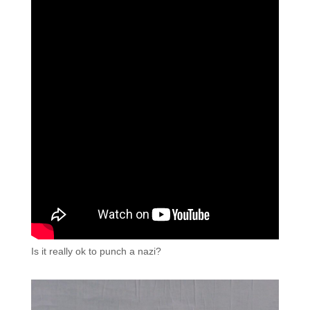
Is it really ok to punch a nazi?