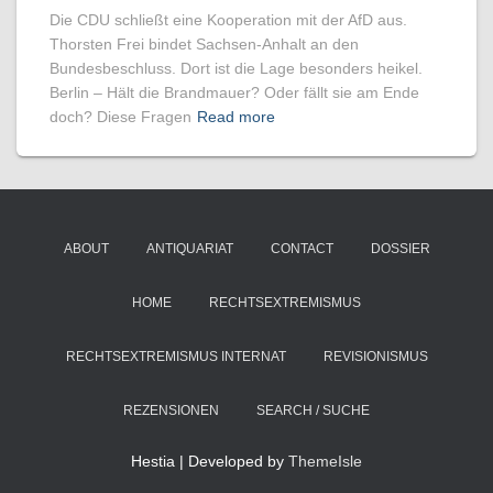
Die CDU schließt eine Kooperation mit der AfD aus.
Thorsten Frei bindet Sachsen-Anhalt an den
Bundesbeschluss. Dort ist die Lage besonders heikel.
Berlin – Hält die Brandmauer? Oder fällt sie am Ende
doch? Diese Fragen
Read more
ABOUT
ANTIQUARIAT
CONTACT
DOSSIER
HOME
RECHTSEXTREMISMUS
RECHTSEXTREMISMUS INTERNAT
REVISIONISMUS
REZENSIONEN
SEARCH / SUCHE
Hestia | Developed by
ThemeIsle