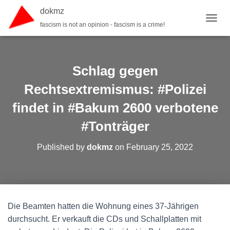
dokmz
fascism is not an opinion - fascism is a crime!
TOGGL
Schlag gegen
Rechtsextremismus: #Polizei
findet in #Bakum 2600 verbotene
#Tonträger
Published by
dokmz
on
February 25, 2022
Die Beamten hatten die Wohnung eines 37-Jährigen
durchsucht. Er verkauft die CDs und Schallplatten mit