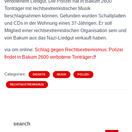
verbotenem Liedgut. Die Polizei hat in Bakum 2600
Tonträger mit rechtsextremistischer Musik
beschlagnahmen können. Gefunden wurden Schallplatten
und CDs in der Wohnung eines 37-Jährigen. Er soll
Mitglied einer rechtsextremistischen Organisation sein und
von Bakum aus das Nazi-Liedgut verkauft haben.
via om online:
Schlag gegen Rechtsextremismus: Polizei
findet in Bakum 2600 verbotene Tonträger
Categories:
DIENSTE
MUSIK
POLIZEI
RECHTSEXTREMISMUS
search