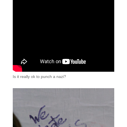
Is it really ok to punch a nazi?