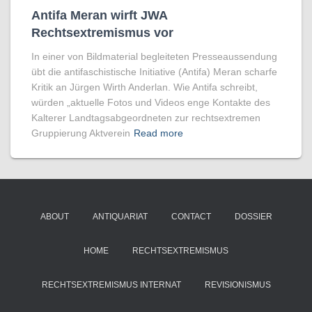
Antifa Meran wirft JWA
Rechtsextremismus vor
In einer von Bildmaterial begleiteten Presseaussendung
übt die antifaschistische Initiative (Antifa) Meran scharfe
Kritik an Jürgen Wirth Anderlan. Wie Antifa schreibt,
würden „aktuelle Fotos und Videos enge Kontakte des
Kalterer Landtagsabgeordneten zur rechtsextremen
Gruppierung Aktverein
Read more
ABOUT
ANTIQUARIAT
CONTACT
DOSSIER
HOME
RECHTSEXTREMISMUS
RECHTSEXTREMISMUS INTERNAT
REVISIONISMUS