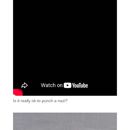
Is it really ok to punch a nazi?