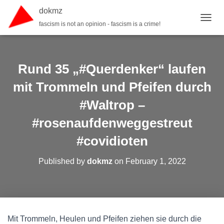
dokmz
fascism is not an opinion - fascism is a crime!
TOGGL
Rund 35 „#Querdenker“ laufen
mit Trommeln und Pfeifen durch
#Waltrop –
#rosenaufdenweggestreut
#covidioten
Published by
dokmz
on
February 1, 2022
Mit Trommeln, Heulen und Pfeifen ziehen sie durch die