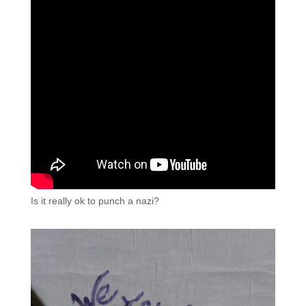
Is it really ok to punch a nazi?