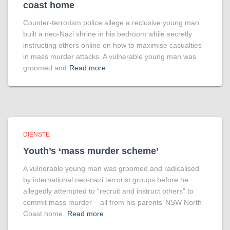
coast home
Counter-terrorism police allege a reclusive young man
built a neo-Nazi shrine in his bedroom while secretly
instructing others online on how to maximise casualties
in mass murder attacks. A vulnerable young man was
groomed and
Read more
DIENSTE
Youth’s ‘mass murder scheme’
A vul­ner­able young man was groomed and rad­ic­al­ised
by inter­na­tional neo-nazi ter­ror­ist groups before he
allegedly attemp­ted to “recruit and instruct oth­ers” to
com­mit mass murder – all from his par­ents’ NSW North
Coast home.
Read more