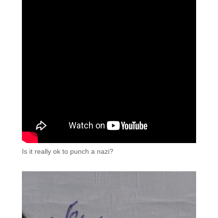
Is it really ok to punch a nazi?