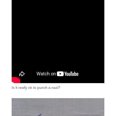
Is it really ok to punch a nazi?