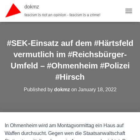
dokmz
fascism is not an opinion - fascism is a crime!
TOGGL
#SEK-Einsatz auf dem #Härtsfeld
vermutlich im #Reichsbürger-
Umfeld – #Ohmenheim #Polizei
#Hirsch
Published by
dokmz
on
January 18, 2022
In Ohmenheim wird am Montagvormittag ein Haus auf
Waffen durchsucht. Gegen wen die Staatsanwaltschaft