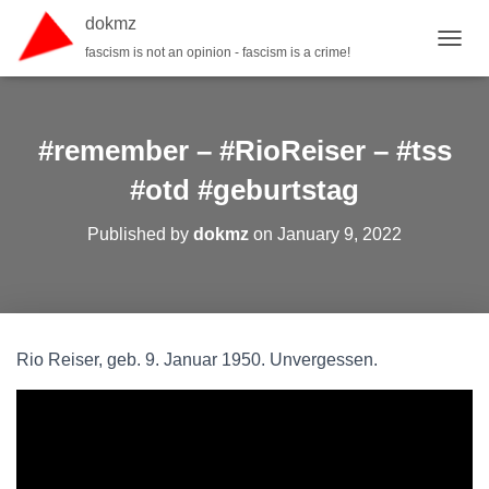
dokmz
fascism is not an opinion - fascism is a crime!
TOGGL
#remember – #RioReiser – #tss
#otd #geburtstag
Published by
dokmz
on
January 9, 2022
Rio Reiser, geb. 9. Januar 1950. Unvergessen.