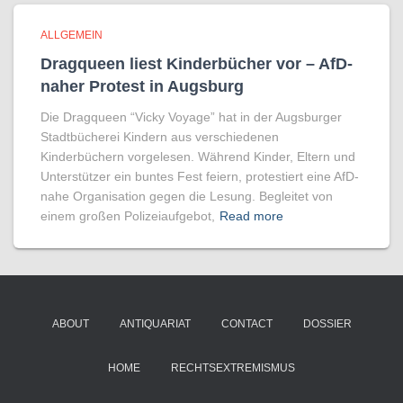
ALLGEMEIN
Dragqueen liest Kinderbücher vor – AfD-
naher Protest in Augsburg
Die Dragqueen “Vicky Voyage” hat in der Augsburger
Stadtbücherei Kindern aus verschiedenen
Kinderbüchern vorgelesen. Während Kinder, Eltern und
Unterstützer ein buntes Fest feiern, protestiert eine AfD-
nahe Organisation gegen die Lesung. Begleitet von
einem großen Polizeiaufgebot,
Read more
ABOUT
ANTIQUARIAT
CONTACT
DOSSIER
HOME
RECHTSEXTREMISMUS