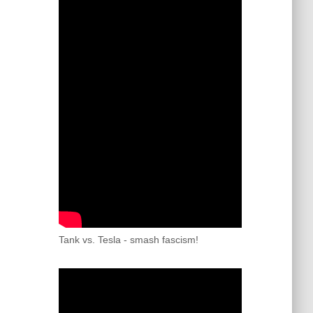
Tank vs. Tesla - smash fascism!