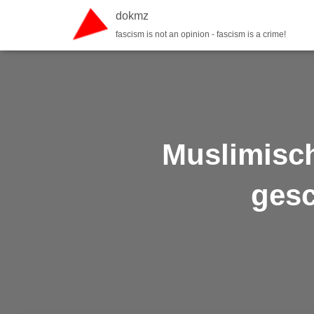
dokmz
fascism is not an opinion - fascism is a crime!
Muslimisch
gesc