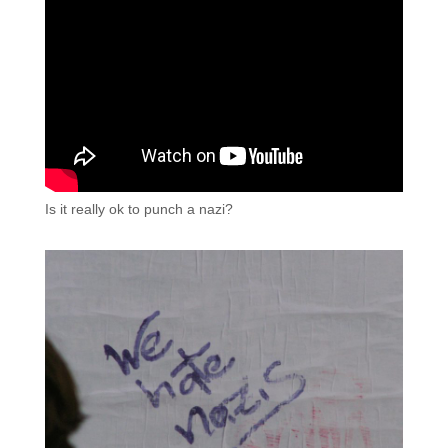
Is it really ok to punch a nazi?