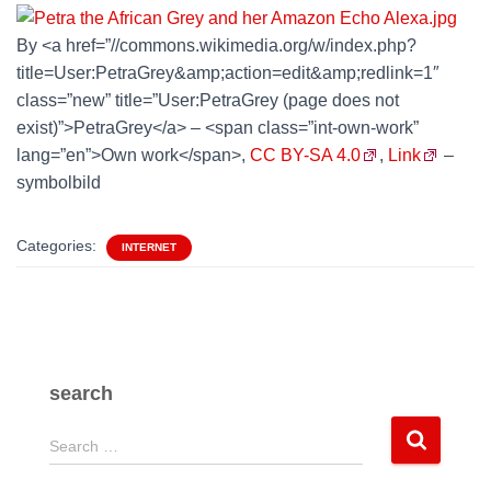
By <a href=”//commons.wikimedia.org/w/index.php?
title=User:PetraGrey&amp;action=edit&amp;redlink=1″
class=”new” title=”User:PetraGrey (page does not
exist)”>PetraGrey</a> – <span class=”int-own-work”
lang=”en”>Own work</span>,
CC BY-SA 4.0
,
Link
–
symbolbild
Categories:
INTERNET
search
S
Search …
e
a