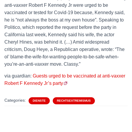
anti-vaxxer Robert F Kennedy Jr were urged to be
vaccinated or tested for Covid-19 because, Kennedy said,
he is “not always the boss at my own house”. Speaking to
Politico, which reported the request before the party in
California last week, Kennedy said his wife, the actor
Cheryl Hines, was behind it. (…) Amid widespread
criticism, Doug Heye, a Republican operative, wrote: “The
ol’ blame-the-wife-for-wanting-people-to-be-safe-when-
you’re-an-anti-vaxxer move. Classy.”
via guardian:
Guests urged to be vaccinated at anti-vaxxer
Robert F Kennedy Jr’s party
Categories:
DIENSTE
RECHTSEXTREMISMUS