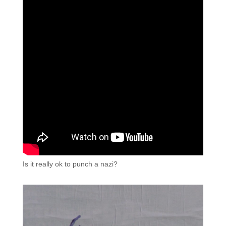
Is it really ok to punch a nazi?