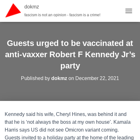
dokmz
fascism is not an opinion - fascism is a crime!
TOGGL
Guests urged to be vaccinated at
anti-vaxxer Robert F Kennedy Jr’s
party
Published by
dokmz
on
December 22, 2021
Kennedy said his wife, Cheryl Hines, was behind it and
that he is ‘not always the boss at my own house’. Kamala
Harris says US did not see Omicron variant coming.
Guests invited to a holiday party at the home of the leading