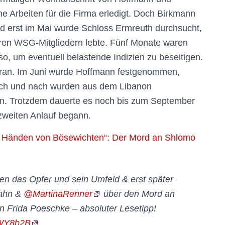
e Arbeiten für die Firma erledigt. Doch Birkmann
 erst im Mai wurde Schloss Ermreuth durchsucht,
ren WSG-Mitgliedern lebte. Fünf Monate waren
o, um eventuell belastende Indizien zu beseitigen.
oran. Im Juni wurde Hoffmann festgenommen,
ach und nach wurden aus dem Libanon
. Trotzdem dauerte es noch bis zum September
 zweiten Anlauf begann.
 Händen von Bösewichten“: Der Mord an Shlomo
gen das Opfer und sein Umfeld & erst später
hahn &
@MartinaRenner
über den Mord an
 Frida Poeschke – absoluter Lesetipp!
cWY8b2B