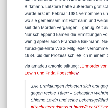
Birkmann. Letztere hatte außerdem grafisch
wurde erst im Februar 1981 vernommen und
wo sie gemeinsam mit Hoffmann und weite
seit den Morden vergangen – genug Zeit als
Nur schleppend kamen die Ermittlungen v
wenig später auch Franziska Birkmann. N
zurückgekehrte WSG-Mitglieder vernommen
1984, bis der Prozess schließlich in einem
via amadeu antonio stiftung:
„Ermordet von
Lewin und Frida Poeschke
„Die Ermittlungen richteten sich erst ge
gegen rechte Täter“ – Sebastian Wehr
Shlomo Lewin und seine Lebensgefährtin
#Rechtsterrorismus
https://t.co/XEB