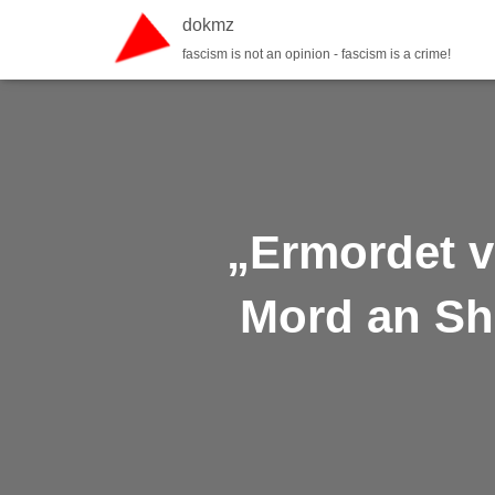
dokmz
fascism is not an opinion - fascism is a crime!
„Ermordet 
Mord an Sh