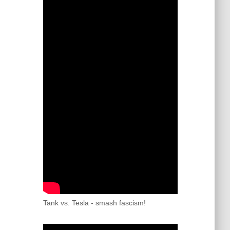
Tank vs. Tesla - smash fascism!