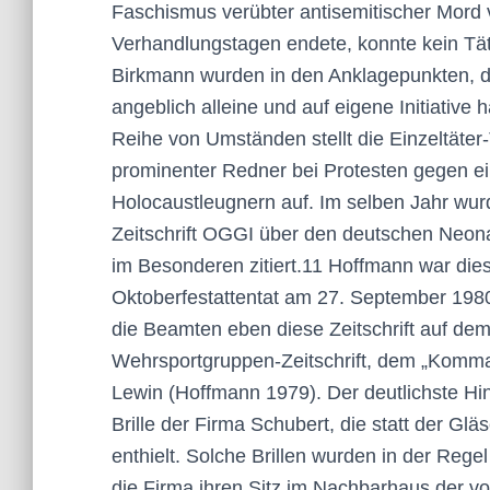
Faschismus verübter antisemitischer Mord 
Verhandlungstagen endete, konnte kein Tät
Birkmann wurden in den Anklagepunkten, di
angeblich alleine und auf eigene Initiative
Reihe von Umständen stellt die Einzeltäter
prominenter Redner bei Protesten gegen e
Holocaustleugnern auf. Im selben Jahr wurd
Zeitschrift OGGI über den deutschen Neon
im Besonderen zitiert.11 Hoffmann war dies
Oktoberfestattentat am 27. September 198
die Beamten eben diese Zeitschrift auf de
Wehrsportgruppen-Zeitschrift, dem „Komma
Lewin (Hoffmann 1979). Der deutlichste Hi
Brille der Firma Schubert, die statt der Glä
enthielt. Solche Brillen wurden in der Re
die Firma ihren Sitz im Nachbarhaus der 