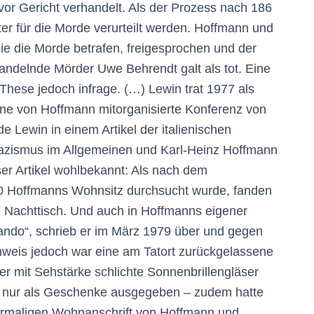
vor Gericht verhandelt. Als der Prozess nach 186
er für die Morde verurteilt werden. Hoffmann und
e die Morde betrafen, freigesprochen und der
 handelnde Mörder Uwe Behrendt galt als tot. Eine
-These jedoch infrage. (…) Lewin trat 1977 als
ine von Hoffmann mitorganisierte Konferenz von
e Lewin in einem Artikel der italienischen
azismus im Allgemeinen und Karl-Heinz Hoffmann
er Artikel wohlbekannt: Als nach dem
0 Hoffmanns Wohnsitz durchsucht wurde, fanden
m Nachttisch. Und auch in Hoffmanns eigener
ndo“, schrieb er im März 1979 über und gegen
nweis jedoch war eine am Tatort zurückgelassene
ser mit Sehstärke schlichte Sonnenbrillengläser
gel nur als Geschenke ausgegeben – zudem hatte
vormaligen Wohnanschrift von Hoffmann und