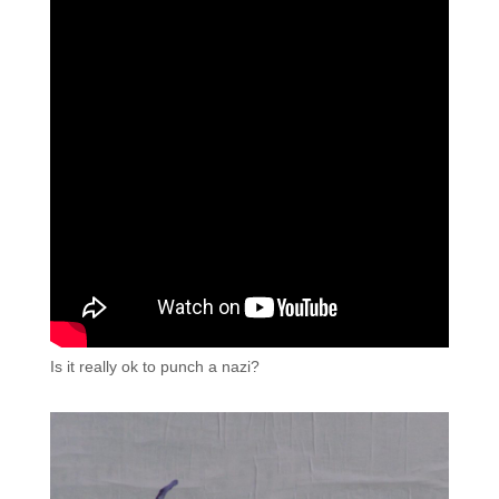
Is it really ok to punch a nazi?