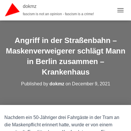
dokmz
fascism is not an opinion - fascism is a crime!
TOGGL
Angriff in der Straßenbahn –
Maskenverweigerer schlägt Mann
in Berlin zusammen –
Krankenhaus
Published by
dokmz
on
December 9, 2021
Nachdem ein 50-Jähriger drei Fahrgäste in der Tram an
die Maskenpflicht erinnert hatte, wurde er von einem