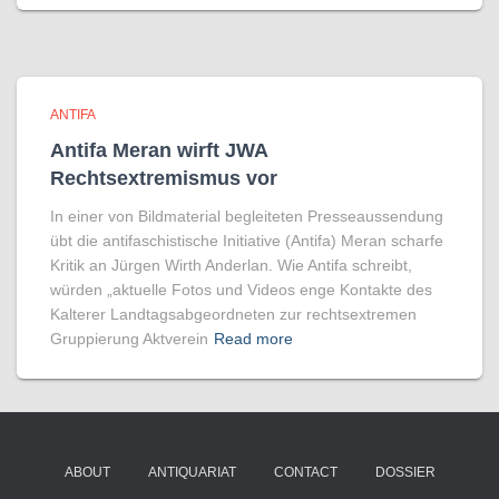
ANTIFA
Antifa Meran wirft JWA
Rechtsextremismus vor
In einer von Bildmaterial begleiteten Presseaussendung
übt die antifaschistische Initiative (Antifa) Meran scharfe
Kritik an Jürgen Wirth Anderlan. Wie Antifa schreibt,
würden „aktuelle Fotos und Videos enge Kontakte des
Kalterer Landtagsabgeordneten zur rechtsextremen
Gruppierung Aktverein
Read more
ABOUT
ANTIQUARIAT
CONTACT
DOSSIER