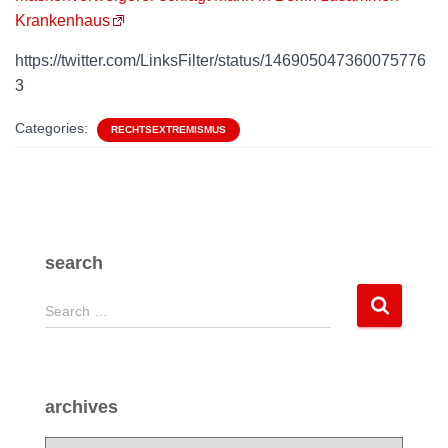
Krankenhaus
https://twitter.com/LinksFilter/status/146905047360075776
3
Categories:
RECHTSEXTREMISMUS
search
S
Search …
e
a
r
c
archives
h
f
a