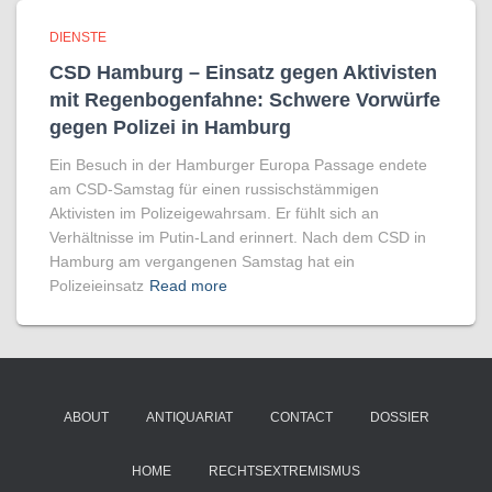
DIENSTE
CSD Hamburg – Einsatz gegen Aktivisten
mit Regenbogen­fahne: Schwere Vorwürfe
gegen Polizei in Hamburg
Ein Besuch in der Hamburger Europa Passage endete
am CSD-Samstag für einen russischstämmigen
Aktivisten im Polizeigewahrsam. Er fühlt sich an
Verhältnisse im Putin-Land erinnert. Nach dem CSD in
Hamburg am vergangenen Samstag hat ein
Polizeieinsatz
Read more
ABOUT
ANTIQUARIAT
CONTACT
DOSSIER
HOME
RECHTSEXTREMISMUS