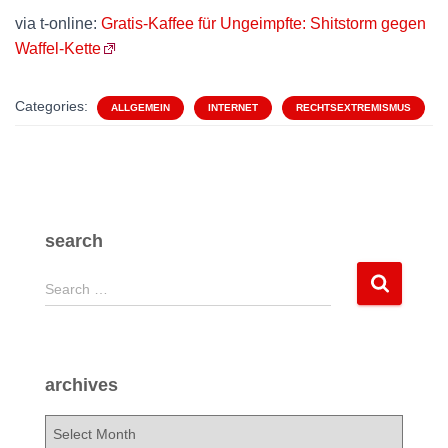
via t-online:
Gratis-Kaffee für Ungeimpfte: Shitstorm gegen
Waffel-Kette
Categories:
ALLGEMEIN
INTERNET
RECHTSEXTREMISMUS
search
S
Search …
e
a
r
c
archives
h
f
a
o
r