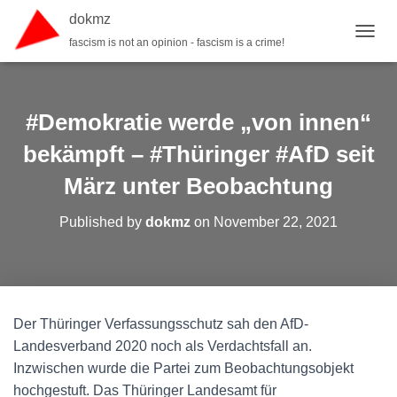
dokmz
fascism is not an opinion - fascism is a crime!
TOGGL
#Demokratie werde „von innen“
bekämpft – #Thüringer #AfD seit
März unter Beobachtung
Published by
dokmz
on
November 22, 2021
Der Thüringer Verfassungsschutz sah den AfD-
Landesverband 2020 noch als Verdachtsfall an.
Inzwischen wurde die Partei zum Beobachtungsobjekt
hochgestuft. Das Thüringer Landesamt für