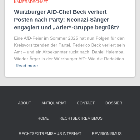
KAMERADSCHAFT
Würzburger AfD-Chef Beck verliert
Posten nach Party: Neonazi-Sänger
engagiert und „Arier“-Gruppe begrüßt?
Eine AfD-Feier im Sommer 2025 hat nun Folgen für den
Kreisvorsitzenden der Partei. Federico Beck verliert sein
Amt – und ein Altbekannter rückt nach: Daniel Halemba.
Wieder Ärger in der Würzburger AfD: Wie die Redaktion
Read more
ABOUT
ANTIQUARIAT
CONTACT
DOSSIER
HOME
RECHTSEXTREMISMUS
RECHTSEXTREMISMUS INTERNAT
REVISIONISMUS