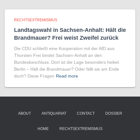
RECHTSEXTREMISMUS
Landtagswahl in Sachsen-Anhalt: Hält die
Brandmauer? Frei weist Zweifel zurück
Die CDU schließt eine Kooperation mit der AfD aus.
Thorsten Frei bindet Sachsen-Anhalt an den
Bundesbeschluss. Dort ist die Lage besonders heikel.
Berlin – Hält die Brandmauer? Oder fällt sie am Ende
doch? Diese Fragen
Read more
ABOUT
ANTIQUARIAT
CONTACT
DOSSIER
HOME
RECHTSEXTREMISMUS