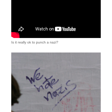
Is it really ok to punch a nazi?