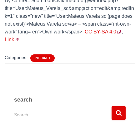
By <a href=”//commons.wikimedia.org/w/index.php?
title=User:Mateus_Varela_sc&amp;action=edit&amp;redlin
k=1″ class=”new” title=”User:Mateus Varela sc (page does
not exist)”>Mateus Varela sc</a> – <span class=”int-own-
work” lang=”en”>Own work</span>,
CC BY-SA 4.0
,
Link
Categories:
INTERNET
search
S
Search …
e
a
r
c