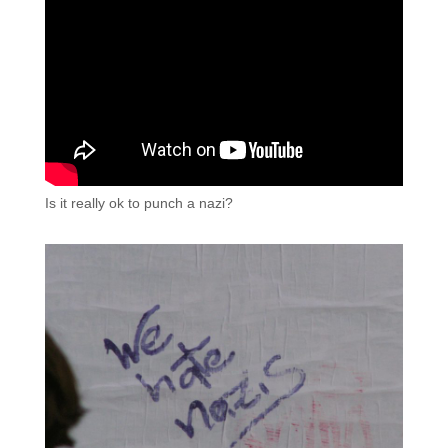
Is it really ok to punch a nazi?