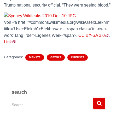
Trump national security official. “They were seeing blood.”
Von <a href=”//commons.wikimedia.org/wiki/User:Elekhh”
title=”User:Elekhh”>Elekhh</a> – <span class=”int-own-
work” lang=”de”>Eigenes Werk</span>,
CC BY-SA 3.0
,
Link
Categories:
DIENSTE
GEWALT
INTERNET
search
S
Search …
e
a