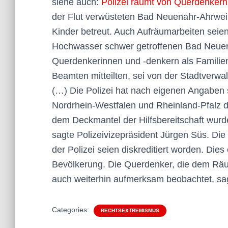
siehe auch:
Polizei räumt von Querdenker
der Flut verwüsteten Bad Neuenahr-Ahrweil
Kinder betreut. Auch Aufräumarbeiten seien
Hochwasser schwer getroffenen Bad Neuena
Querdenkerinnen und -denkern als Familie
Beamten mitteilten, sei von der Stadtver
(…) Die Polizei hat nach eigenen Angaben 
Nordrhein-Westfalen und Rheinland-Pfalz 
dem Deckmantel der Hilfsbereitschaft wurd
sagte Polizeivizepräsident Jürgen Süs. Di
der Polizei seien diskreditiert worden. Die
Bevölkerung. Die Querdenker, die dem Räum
auch weiterhin aufmerksam beobachtet, sa
Categories:
RECHTSEXTREMISMUS