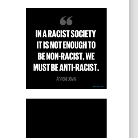
s
t
e
g
o
r
i
e
s