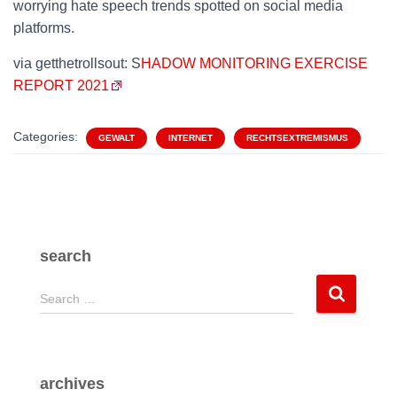
worrying hate speech trends spotted on social media
platforms.
via getthetrollsout: S
HADOW MONITORING EXERCISE
REPORT 2021
Categories:
GEWALT
INTERNET
RECHTSEXTREMISMUS
search
S
Search …
e
a
r
c
archives
h