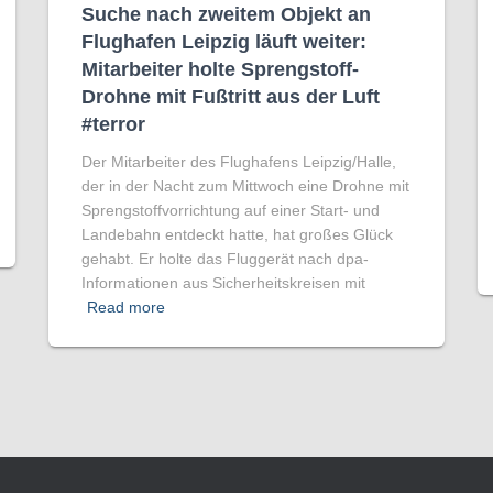
Suche nach zweitem Objekt an
Flughafen Leipzig läuft weiter:
Mitarbeiter holte Sprengstoff-
Drohne mit Fußtritt aus der Luft
#terror
Der Mitarbeiter des Flughafens Leipzig/Halle,
der in der Nacht zum Mittwoch eine Drohne mit
Sprengstoffvorrichtung auf einer Start- und
Landebahn entdeckt hatte, hat großes Glück
gehabt. Er holte das Fluggerät nach dpa-
Informationen aus Sicherheitskreisen mit
Read more