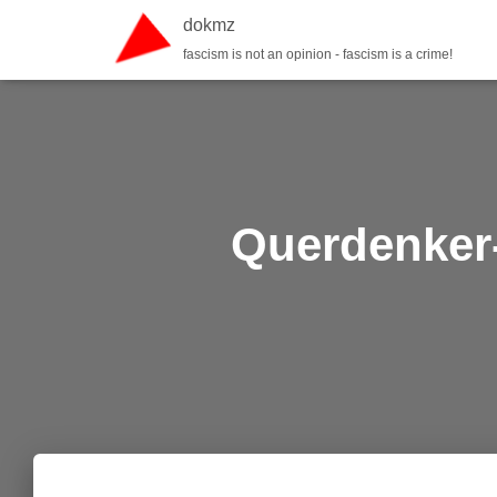
dokmz
fascism is not an opinion - fascism is a crime!
Querdenker