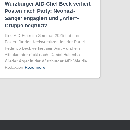
Würzburger AfD-Chef Beck verliert
Posten nach Party: Neonazi-
Sänger engagiert und „Arier“-
Gruppe begrüßt?
Eine AfD-Feier im Sommer 2025 hat nun
Folgen für den Kreisvorsitzenden der Partei.
Federico Beck verliert sein Amt – und ein
Altbekannter rückt nach: Daniel Halemba.
Wieder Ärger in der Würzburger AfD: Wie die
Redaktion
Read more