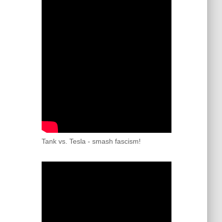
Tank vs. Tesla - smash fascism!