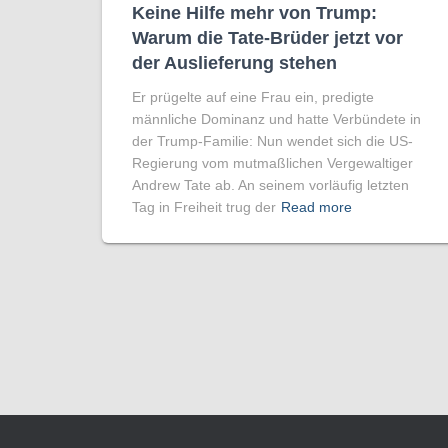
Keine Hilfe mehr von Trump:
Warum die Tate-Brüder jetzt vor
der Auslieferung stehen
Er prügelte auf eine Frau ein, predigte
männliche Dominanz und hatte Verbündete in
der Trump-Familie: Nun wendet sich die US-
Regierung vom mutmaßlichen Vergewaltiger
Andrew Tate ab. An seinem vorläufig letzten
Tag in Freiheit trug der
Read more