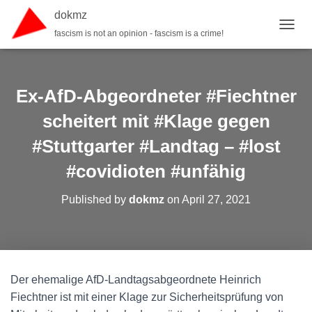
dokmz
fascism is not an opinion - fascism is a crime!
TOGGL
Ex-AfD-Abgeordneter #Fiechtner
scheitert mit #Klage gegen
#Stuttgarter #Landtag – #lost
#covidioten #unfähig
Published by
dokmz
on
April 27, 2021
Der ehemalige AfD-Landtagsabgeordnete Heinrich
Fiechtner ist mit einer Klage zur Sicherheitsprüfung von