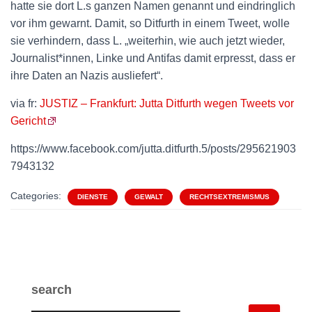
hatte sie dort L.s ganzen Namen genannt und eindringlich
vor ihm gewarnt. Damit, so Ditfurth in einem Tweet, wolle
sie verhindern, dass L. „weiterhin, wie auch jetzt wieder,
Journalist*innen, Linke und Antifas damit erpresst, dass er
ihre Daten an Nazis ausliefert“.
via fr:
JUSTIZ – Frankfurt: Jutta Ditfurth wegen Tweets vor
Gericht
https://www.facebook.com/jutta.ditfurth.5/posts/295621903
7943132
Categories:
DIENSTE
GEWALT
RECHTSEXTREMISMUS
search