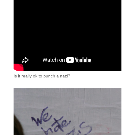
Is it really ok to punch a nazi?