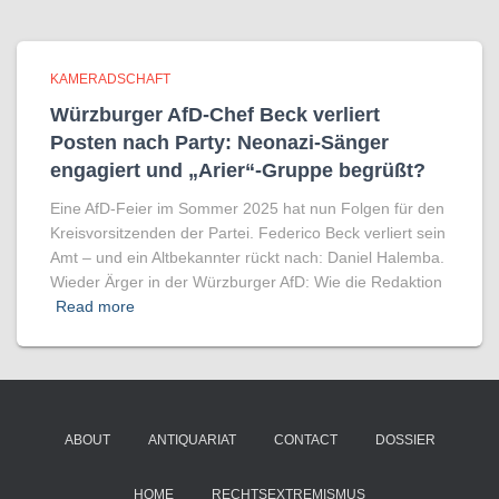
KAMERADSCHAFT
Würzburger AfD-Chef Beck verliert
Posten nach Party: Neonazi-Sänger
engagiert und „Arier“-Gruppe begrüßt?
Eine AfD-Feier im Sommer 2025 hat nun Folgen für den
Kreisvorsitzenden der Partei. Federico Beck verliert sein
Amt – und ein Altbekannter rückt nach: Daniel Halemba.
Wieder Ärger in der Würzburger AfD: Wie die Redaktion
Read more
ABOUT
ANTIQUARIAT
CONTACT
DOSSIER
HOME
RECHTSEXTREMISMUS