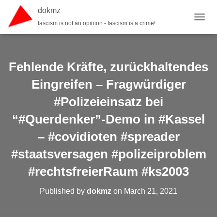
dokmz
fascism is not an opinion - fascism is a crime!
TOGGL
Fehlende Kräfte, zurückhaltendes
Eingreifen – Fragwürdiger
#Polizeieinsatz bei
“#Querdenker”-Demo in #Kassel
– #covidioten #spreader
#staatsversagen #polizeiproblem
#rechtsfreierRaum #ks2003
Published by
dokmz
on
March 21, 2021