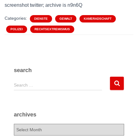
screenshot twitter; archive is n9n6Q
Categories:
DIENSTE
GEWALT
KAMERADSCHAFT
POLIZEI
RECHTSEXTREMISMUS
search
S
Search …
e
a
r
c
archives
h
f
a
o
r
r