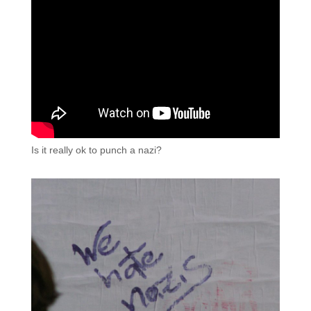
Is it really ok to punch a nazi?