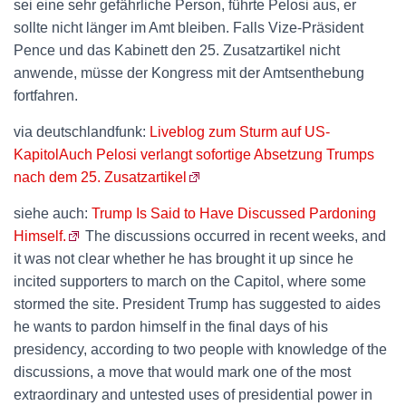
sei eine sehr gefährliche Person, führte Pelosi aus, er
sollte nicht länger im Amt bleiben. Falls Vize-Präsident
Pence und das Kabinett den 25. Zusatzartikel nicht
anwende, müsse der Kongress mit der Amtsenthebung
fortfahren.
via deutschlandfunk:
Liveblog zum Sturm auf US-
KapitolAuch Pelosi verlangt sofortige Absetzung Trumps
nach dem 25. Zusatzartikel
siehe auch:
Trump Is Said to Have Discussed Pardoning
Himself.
The discussions occurred in recent weeks, and
it was not clear whether he has brought it up since he
incited supporters to march on the Capitol, where some
stormed the site. President Trump has suggested to aides
he wants to pardon himself in the final days of his
presidency, according to two people with knowledge of the
discussions, a move that would mark one of the most
extraordinary and untested uses of presidential power in