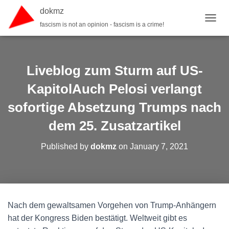
dokmz
fascism is not an opinion - fascism is a crime!
TOGGL
Liveblog zum Sturm auf US-
KapitolAuch Pelosi verlangt
sofortige Absetzung Trumps nach
dem 25. Zusatzartikel
Published by
dokmz
on
January 7, 2021
Nach dem gewaltsamen Vorgehen von Trump-Anhängern
hat der Kongress Biden bestätigt. Weltweit gibt es