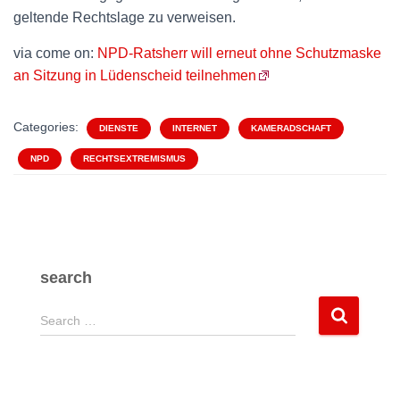
geltende Rechtslage zu verweisen.
via come on:
NPD-Ratsherr will erneut ohne Schutzmaske
an Sitzung in Lüdenscheid teilnehmen
Categories:
DIENSTE
INTERNET
KAMERADSCHAFT
NPD
RECHTSEXTREMISMUS
search
S
Search …
e
a
r
c