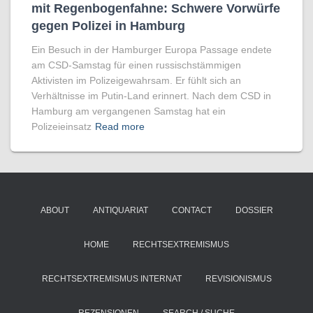
mit Regenbogen­fahne: Schwere Vorwürfe
gegen Polizei in Hamburg
Ein Besuch in der Hamburger Europa Passage endete
am CSD-Samstag für einen russischstämmigen
Aktivisten im Polizeigewahrsam. Er fühlt sich an
Verhältnisse im Putin-Land erinnert. Nach dem CSD in
Hamburg am vergangenen Samstag hat ein
Polizeieinsatz
Read more
ABOUT
ANTIQUARIAT
CONTACT
DOSSIER
HOME
RECHTSEXTREMISMUS
RECHTSEXTREMISMUS INTERNAT
REVISIONISMUS