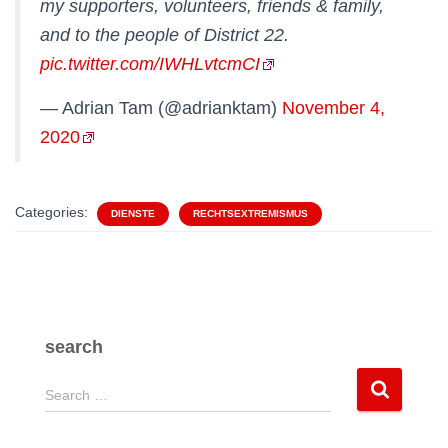
my supporters, volunteers, friends & family,
and to the people of District 22.
pic.twitter.com/IWHLvtcmCI
— Adrian Tam (@adrianktam)
November 4,
2020
Categories:
DIENSTE
RECHTSEXTREMISMUS
search
S
Search …
e
a