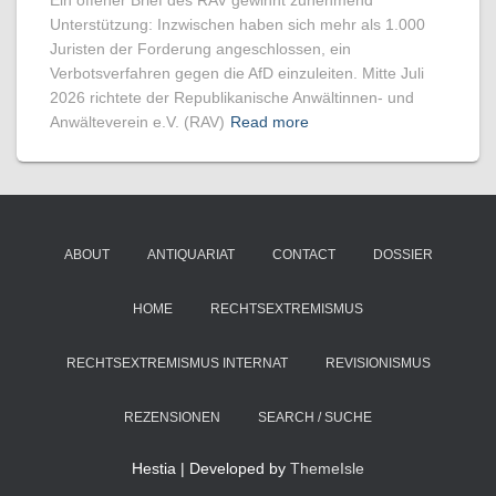
Ein offener Brief des RAV gewinnt zunehmend
Unterstützung: Inzwischen haben sich mehr als 1.000
Juristen der Forderung angeschlossen, ein
Verbotsverfahren gegen die AfD einzuleiten. Mitte Juli
2026 richtete der Republikanische Anwältinnen- und
Anwälteverein e.V. (RAV)
Read more
ABOUT
ANTIQUARIAT
CONTACT
DOSSIER
HOME
RECHTSEXTREMISMUS
RECHTSEXTREMISMUS INTERNAT
REVISIONISMUS
REZENSIONEN
SEARCH / SUCHE
Hestia | Developed by
ThemeIsle