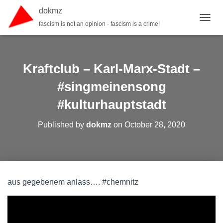
dokmz
fascism is not an opinion - fascism is a crime!
TOGGL
Kraftclub – Karl-Marx-Stadt –
#singmeinensong
#kulturhauptstadt
Published by
dokmz
on
October 28, 2020
aus gegebenem anlass…. #chemnitz