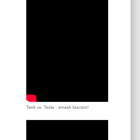
Tank vs. Tesla - smash fascism!