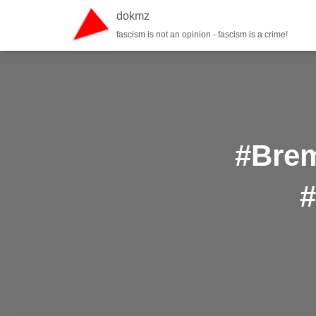
dokmz
fascism is not an opinion - fascism is a crime!
#Brem
#