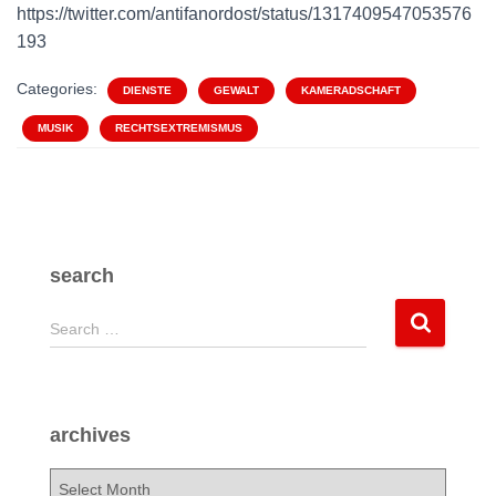
https://twitter.com/antifanordost/status/1317409547053576
193
Categories:
DIENSTE
GEWALT
KAMERADSCHAFT
MUSIK
RECHTSEXTREMISMUS
search
S
Search …
e
a
r
c
archives
h
f
a
o