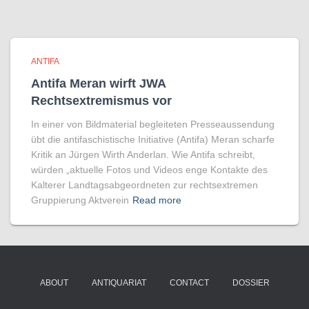
ANTIFA
Antifa Meran wirft JWA
Rechtsextremismus vor
In einer von Bildmaterial begleiteten Presseaussendung
übt die antifaschistische Initiative (Antifa) Meran scharfe
Kritik an Jürgen Wirth Anderlan. Wie Antifa schreibt,
würden „aktuelle Fotos und Videos enge Kontakte des
Kalterer Landtagsabgeordneten zur rechtsextremen
Gruppierung Aktverein
Read more
ABOUT
ANTIQUARIAT
CONTACT
DOSSIER