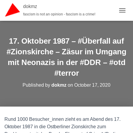
dokmz
fascism is not an opinion - fascism is a crime!
TOGGL
17. Oktober 1987 – #Überfall auf
#Zionskirche – Zäsur im Umgang
mit Neonazis in der #DDR – #otd
#terror
Published by
dokmz
on
October 17, 2020
Rund 1000 Besucher_innen zieht es am Abend des 17.
Oktober 1987 in die Ostberliner Zionskirche zum