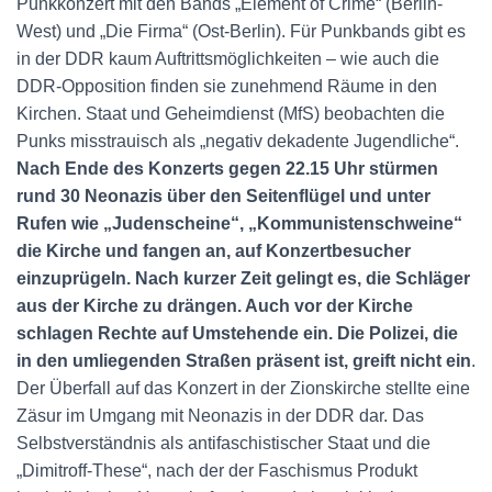
Punkkonzert mit den Bands „Element of Crime“ (Berlin-
West) und „Die Firma“ (Ost-Berlin). Für Punkbands gibt es
in der DDR kaum Auftrittsmöglichkeiten – wie auch die
DDR-Opposition finden sie zunehmend Räume in den
Kirchen. Staat und Geheimdienst (MfS) beobachten die
Punks misstrauisch als „negativ dekadente Jugendliche“.
Nach Ende des Konzerts gegen 22.15 Uhr stürmen
rund 30 Neonazis über den Seitenflügel und unter
Rufen wie „Judenscheine“, „Kommunistenschweine“
die Kirche und fangen an, auf Konzertbesucher
einzuprügeln. Nach kurzer Zeit gelingt es, die Schläger
aus der Kirche zu drängen. Auch vor der Kirche
schlagen Rechte auf Umstehende ein. Die Polizei, die
in den umliegenden Straßen präsent ist, greift nicht ein
.
Der Überfall auf das Konzert in der Zionskirche stellte eine
Zäsur im Umgang mit Neonazis in der DDR dar. Das
Selbstverständnis als antifaschistischer Staat und die
„Dimitroff-These“, nach der der Faschismus Produkt