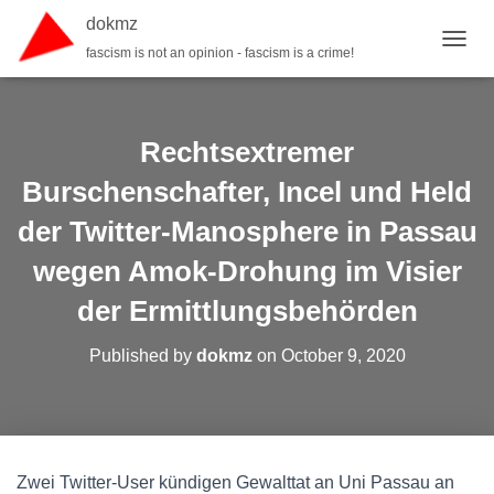
dokmz
fascism is not an opinion - fascism is a crime!
TOGGL
Rechtsextremer
Burschenschafter, Incel und Held
der Twitter-Manosphere in Passau
wegen Amok-Drohung im Visier
der Ermittlungsbehörden
Published by
dokmz
on
October 9, 2020
Zwei Twitter-User kündigen Gewalttat an Uni Passau an