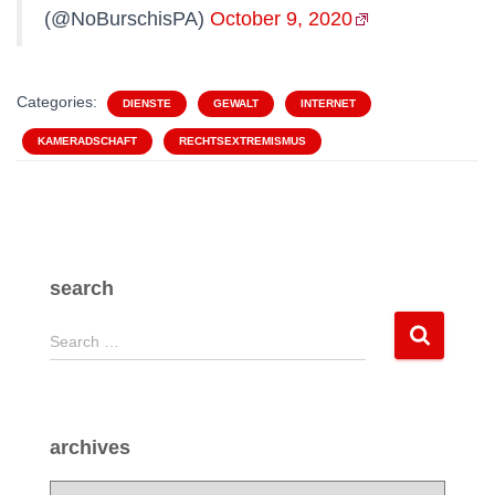
(@NoBurschisPA)
October 9, 2020
Categories:
DIENSTE
GEWALT
INTERNET
KAMERADSCHAFT
RECHTSEXTREMISMUS
search
S
Search …
e
a
r
c
archives
h
f
a