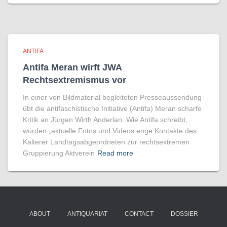
ANTIFA
Antifa Meran wirft JWA
Rechtsextremismus vor
In einer von Bildmaterial begleiteten Presseaussendung
übt die antifaschistische Initiative (Antifa) Meran scharfe
Kritik an Jürgen Wirth Anderlan. Wie Antifa schreibt,
würden „aktuelle Fotos und Videos enge Kontakte des
Kalterer Landtagsabgeordneten zur rechtsextremen
Gruppierung Aktverein
Read more
ABOUT
ANTIQUARIAT
CONTACT
DOSSIER