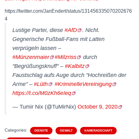
https://twitter.com/JanEndert/status/131456335070202676
4
Lustige Partei, diese
#AfD
. Nicht.
Gegnerische Fußball-Fans mit Latten
verprügeln lassen –
#Münzenmaier
#Milzriss
durch
"Begrüßungsknuff" –
#Kalbitz
Faustschlag aufs Auge durch "Hochreißen der
Arme" –
#Lüth
#KriminelleVereinigung
https://t.co/M0zKh6eIeq
— Tumir Nix (@TuMirNix)
October 9, 2020
Categories:
DIENSTE
GEWALT
KAMERADSCHAFT