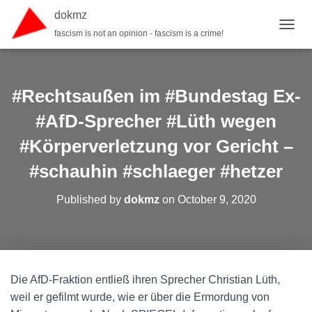
dokmz
fascism is not an opinion - fascism is a crime!
TOGGL
#Rechtsaußen im #Bundestag Ex-
#AfD-Sprecher #Lüth wegen
#Körperverletzung vor Gericht –
#schauhin #schlaeger #hetzer
Published by
dokmz
on
October 9, 2020
Die AfD-Fraktion entließ ihren Sprecher Christian Lüth,
weil er gefilmt wurde, wie er über die Ermordung von