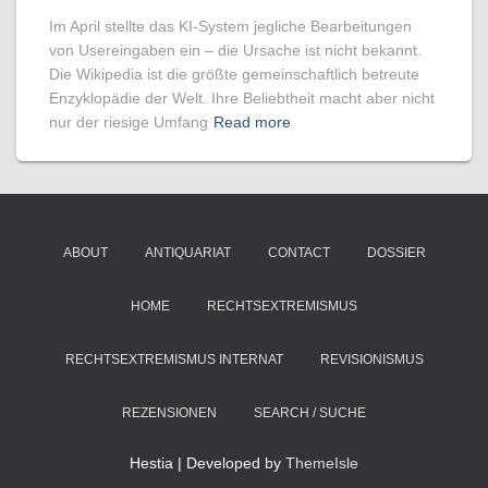
Im April stellte das KI-System jegliche Bearbeitungen
von Usereingaben ein – die Ursache ist nicht bekannt.
Die Wikipedia ist die größte gemeinschaftlich betreute
Enzyklopädie der Welt. Ihre Beliebtheit macht aber nicht
nur der riesige Umfang
Read more
ABOUT
ANTIQUARIAT
CONTACT
DOSSIER
HOME
RECHTSEXTREMISMUS
RECHTSEXTREMISMUS INTERNAT
REVISIONISMUS
REZENSIONEN
SEARCH / SUCHE
Hestia | Developed by
ThemeIsle