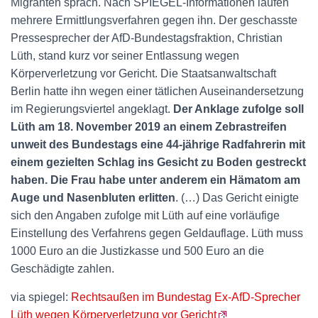
Migranten sprach. Nach SPIEGEL-Informationen laufen
mehrere Ermittlungsverfahren gegen ihn. Der geschasste
Pressesprecher der AfD-Bundestagsfraktion, Christian
Lüth, stand kurz vor seiner Entlassung wegen
Körperverletzung vor Gericht. Die Staatsanwaltschaft
Berlin hatte ihn wegen einer tätlichen Auseinandersetzung
im Regierungsviertel angeklagt.
Der Anklage zufolge soll
Lüth am 18. November 2019 an einem Zebrastreifen
unweit des Bundestags eine 44-jährige Radfahrerin mit
einem gezielten Schlag ins Gesicht zu Boden gestreckt
haben. Die Frau habe unter anderem ein Hämatom am
Auge und Nasenbluten erlitten
. (…) Das Gericht einigte
sich den Angaben zufolge mit Lüth auf eine vorläufige
Einstellung des Verfahrens gegen Geldauflage. Lüth muss
1000 Euro an die Justizkasse und 500 Euro an die
Geschädigte zahlen.
via spiegel:
Rechtsaußen im Bundestag Ex-AfD-Sprecher
Lüth wegen Körperverletzung vor Gericht